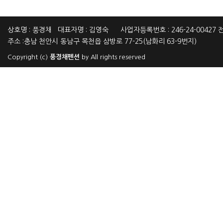
상호명 : 풍경채 대표자명 : 김영숙 사업자등록번호 : 246-24-00427 전화
주소 :충남 천안시 동남구 목천읍 삼방로 77-25(남화리 63-9번지)
Copyright (c)
풍경채펜션
by All rights reserved