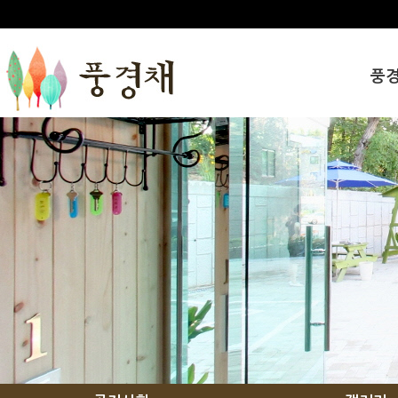
풍
인사
풍경
오시