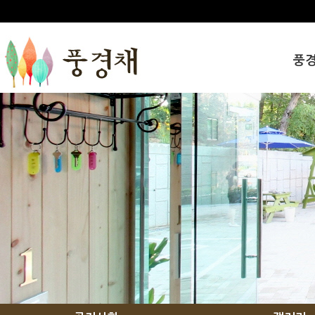
풍
인사
풍경
오시