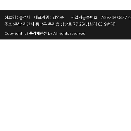
상호명 : 풍경채 대표자명 : 김영숙 사업자등록번호 : 246-24-00427 전화
주소 :충남 천안시 동남구 목천읍 삼방로 77-25(남화리 63-9번지)
Copyright (c)
풍경채펜션
by All rights reserved