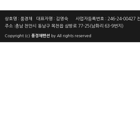
상호명 : 풍경채 대표자명 : 김영숙 사업자등록번호 : 246-24-00427 전화
주소 :충남 천안시 동남구 목천읍 삼방로 77-25(남화리 63-9번지)
Copyright (c)
풍경채펜션
by All rights reserved