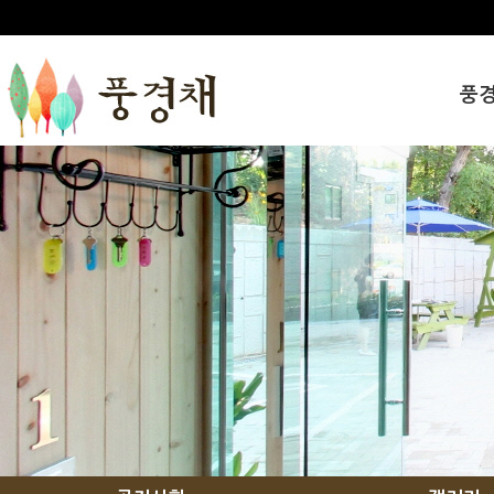
풍
인사
풍경
오시