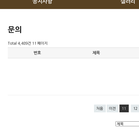
공지사항
갤러리
문의
Total 4,489건
11 페이지
번호
제목
처음
이전
11
12