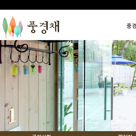
풍
인사
풍경
오시