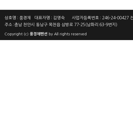
상호명 : 풍경채 대표자명 : 김영숙 사업자등록번호 : 246-24-00427 전화
주소 :충남 천안시 동남구 목천읍 삼방로 77-25(남화리 63-9번지)
Copyright (c)
풍경채펜션
by All rights reserved