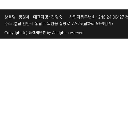
상호명 : 풍경채 대표자명 : 김영숙 사업자등록번호 : 246-24-00427 전화
주소 :충남 천안시 동남구 목천읍 삼방로 77-25(남화리 63-9번지)
Copyright (c)
풍경채펜션
by All rights reserved