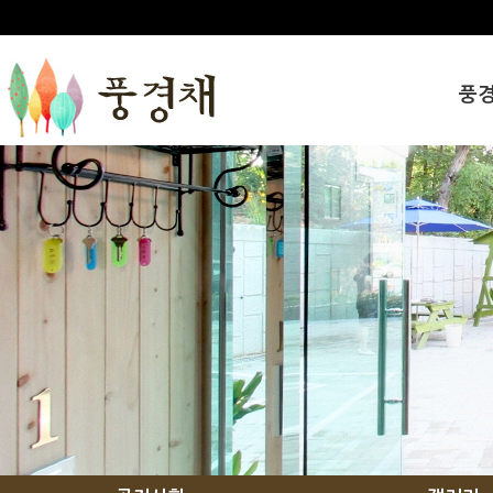
풍
인사
풍경
오시