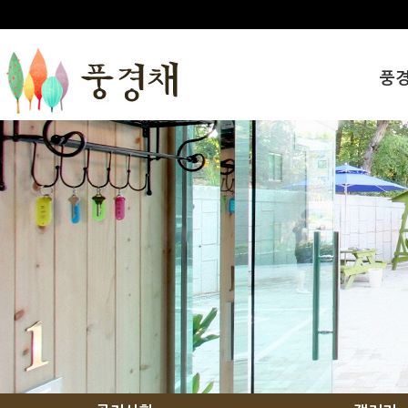
풍
인사
풍경
오시