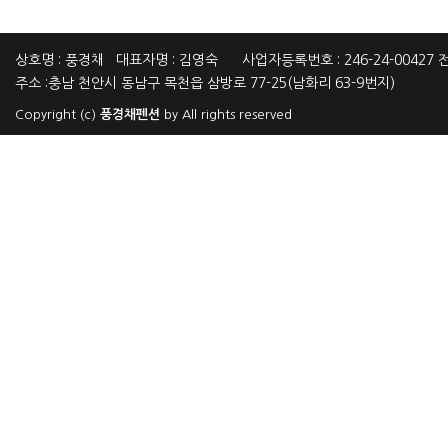
상호명 : 풍경채 대표자명 : 김영숙 사업자등록번호 : 246-24-00427 전화
주소 :충남 천안시 동남구 목천읍 삼방로 77-25(남화리 63-9번지)
Copyright (c)
풍경채펜션
by All rights reserved